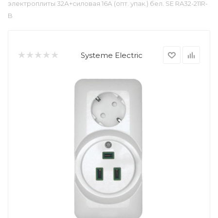
электроплиты 32А+силовая 16А (опт. упак.) бел. SE RA32-211R-
B
Systeme Electric