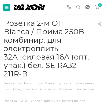
0
Розетка 2-м ОП
Blanca / Прима 250В
комбинир. для
электроплиты
32А+силовая 16А (опт.
упак.) бел. SE RA32-
211R-B
—
—
Главная
Каталог
Электроустановочные изделия
—
—
Вилки, розетки бытовые
Розетка штепсельная
—
Розетка 2-м ОП Blanca / Прима 250В комбинир. для