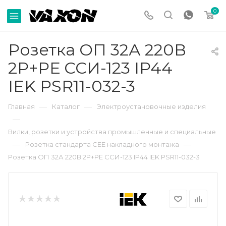
0
Розетка ОП 32А 220В
2P+PЕ ССИ-123 IP44
IEK PSR11-032-3
—
—
Главная
Каталог
Электроустановочные изделия
—
Вилки, розетки и устройства промышленные и специальные
—
—
Розетка стандарта СЕЕ накладного монтажа
Розетка ОП 32А 220В 2P+PЕ ССИ-123 IP44 IEK PSR11-032-3