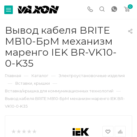
0
Вывод кабеля BRITE
МВ10-БрМ механизм
маренго IEK BR-VK10-
0-K35
—
—
Главная
Каталог
Электроустановочные изделия
—
—
Вставки, крышки
—
Вставка/крышка для коммуникационных технологий
Вывод кабеля BRITE МВ10-БрМ механизм маренго IEK BR-
VK10-0-K35