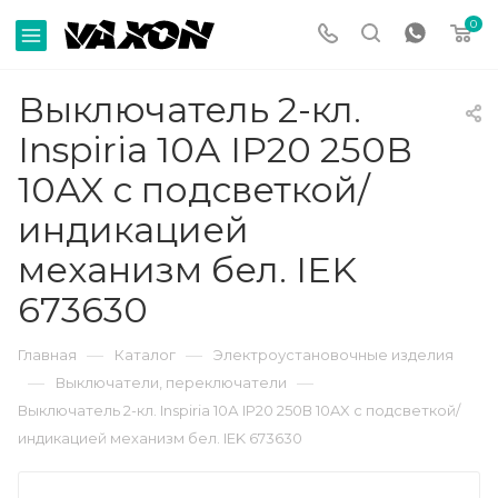
0
Выключатель 2-кл.
Inspiria 10А IP20 250В
10AX с подсветкой/
индикацией
механизм бел. IEK
673630
—
—
Главная
Каталог
Электроустановочные изделия
—
—
Выключатели, переключатели
Выключатель 2-кл. Inspiria 10А IP20 250В 10AX с подсветкой/
индикацией механизм бел. IEK 673630