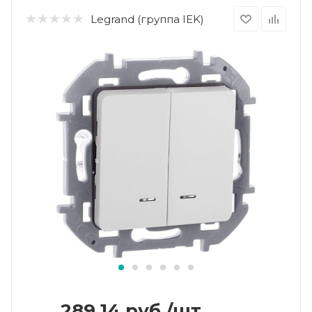
Legrand (группа IEK)
289.14
руб.
/шт