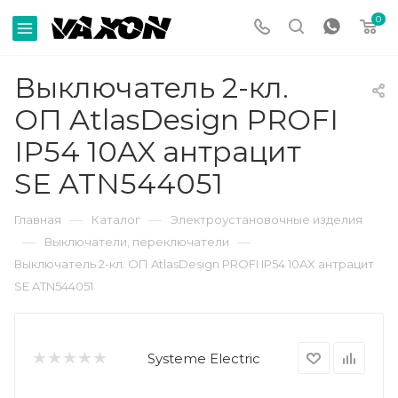
0
Выключатель 2-кл.
ОП AtlasDesign PROFI
IP54 10AX антрацит
SE ATN544051
—
—
Главная
Каталог
Электроустановочные изделия
—
—
Выключатели, переключатели
Выключатель 2-кл. ОП AtlasDesign PROFI IP54 10AX антрацит
SE ATN544051
Systeme Electric