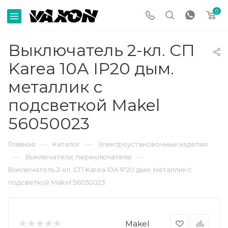
0
Выключатель 2-кл. СП
Karea 10А IP20 дым.
металлик с
подсветкой Makel
56050023
—
—
Главная
Каталог
Электроустановочные изделия
—
—
Выключатели, переключатели
Выключатель 2-кл. СП Karea 10А IP20 дым. металлик с
подсветкой Makel 56050023
Makel