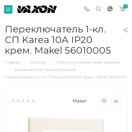
0
Переключатель 1-кл.
СП Karea 10А IP20
крем. Makel 56010005
—
—
Главная
Каталог
Электроустановочные изделия
—
—
Выключатели, переключатели
Переключатель 1-кл. СП Karea 10А IP20 крем. Makel 56010005
Makel