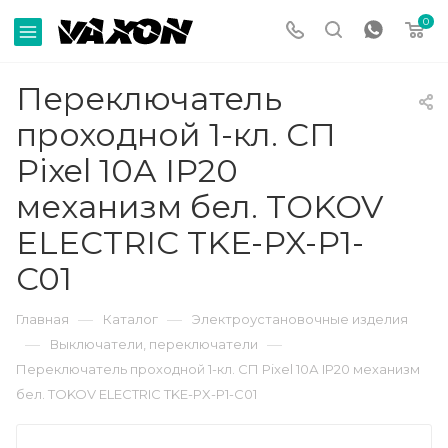
0
Переключатель
проходной 1-кл. СП
Pixel 10А IP20
механизм бел. TOKOV
ELECTRIC TKE-PX-P1-
C01
—
—
Главная
Каталог
Электроустановочные изделия
—
—
Выключатели, переключатели
Переключатель проходной 1-кл. СП Pixel 10А IP20 механизм
бел. TOKOV ELECTRIC TKE-PX-P1-C01