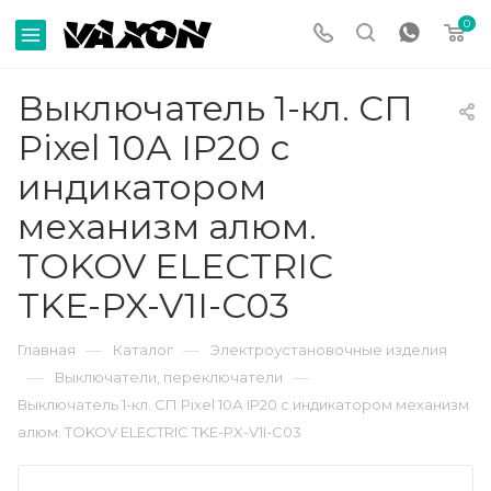
0
Выключатель 1-кл. СП
Pixel 10А IP20 с
индикатором
механизм алюм.
TOKOV ELECTRIC
TKE-PX-V1I-C03
—
—
Главная
Каталог
Электроустановочные изделия
—
—
Выключатели, переключатели
Выключатель 1-кл. СП Pixel 10А IP20 с индикатором механизм
алюм. TOKOV ELECTRIC TKE-PX-V1I-C03