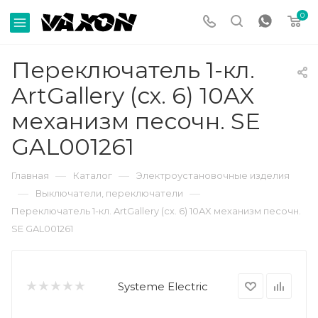
0
Переключатель 1-кл.
ArtGallery (сх. 6) 10AX
механизм песочн. SE
GAL001261
—
—
Главная
Каталог
Электроустановочные изделия
—
—
Выключатели, переключатели
Переключатель 1-кл. ArtGallery (сх. 6) 10AX механизм песочн.
SE GAL001261
Systeme Electric