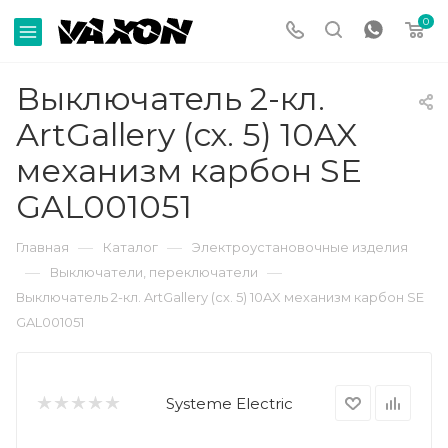
0
Выключатель 2-кл.
ArtGallery (сх. 5) 10AX
механизм карбон SE
GAL001051
—
—
Главная
Каталог
Электроустановочные изделия
—
—
Выключатели, переключатели
Выключатель 2-кл. ArtGallery (сх. 5) 10AX механизм карбон SE
GAL001051
Systeme Electric