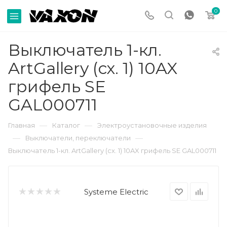
0
Выключатель 1-кл.
ArtGallery (сх. 1) 10AX
грифель SE
GAL000711
—
—
Главная
Каталог
Электроустановочные изделия
—
—
Выключатели, переключатели
Выключатель 1-кл. ArtGallery (сх. 1) 10AX грифель SE GAL000711
Systeme Electric