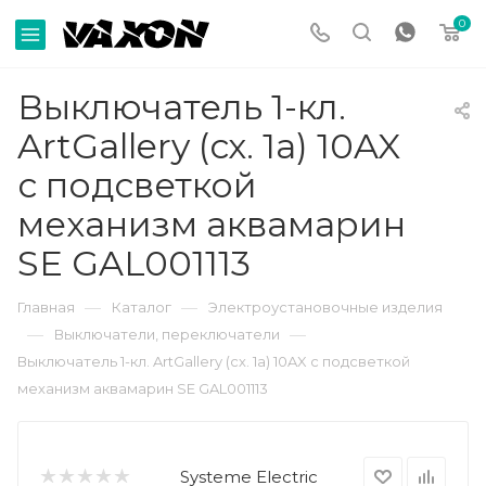
0
Выключатель 1-кл.
ArtGallery (сх. 1а) 10AX
с подсветкой
механизм аквамарин
SE GAL001113
—
—
Главная
Каталог
Электроустановочные изделия
—
—
Выключатели, переключатели
Выключатель 1-кл. ArtGallery (сх. 1а) 10AX с подсветкой
механизм аквамарин SE GAL001113
Systeme Electric