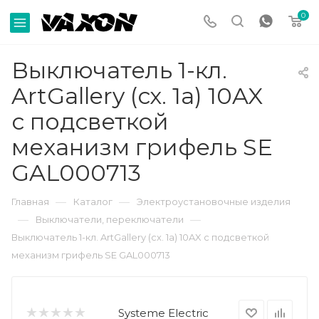
0
Выключатель 1-кл.
ArtGallery (сх. 1а) 10AX
с подсветкой
механизм грифель SE
GAL000713
—
—
Главная
Каталог
Электроустановочные изделия
—
—
Выключатели, переключатели
Выключатель 1-кл. ArtGallery (сх. 1а) 10AX с подсветкой
механизм грифель SE GAL000713
Systeme Electric