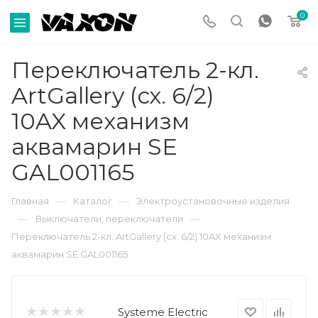
0
Переключатель 2-кл.
ArtGallery (сх. 6/2)
10AX механизм
аквамарин SE
GAL001165
—
—
Главная
Каталог
Электроустановочные изделия
—
—
Выключатели, переключатели
Переключатель 2-кл. ArtGallery (сх. 6/2) 10AX механизм
аквамарин SE GAL001165
Systeme Electric