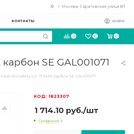
г. Москва, Саратовская улица 8/1
КОНТАКТЫ
ВОЙТИ
0
0
0
X карбон SE GAL001071
й ArtGallery (сх. 7) 10AX карбон SE GAL001071
КОД: 1823307
1 714.10
руб.
/шт
Складской
: 9