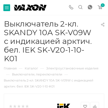
0
Выключатель 2-кл.
SKANDY 10А SK-V09W
с индикацией арктич.
бел. IEK SK-V20-1-10-
K01
—
—
Главная
Каталог
Электроустановочные изделия
—
—
Выключатели, переключатели
Выключатель 2-кл. SKANDY 10А SK-V09W с индикацией
арктич. бел. IEK SK-V20-1-10-K01