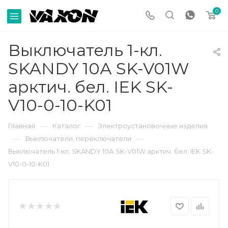
0
Выключатель 1-кл.
SKANDY 10А SK-V01W
арктич. бел. IEK SK-
V10-0-10-K01
—
—
Главная
Каталог
Электроустановочные изделия
—
—
Выключатели, переключатели
Выключатель 1-кл. SKANDY 10А SK-V01W арктич. бел. IEK SK-
V10-0-10-K01