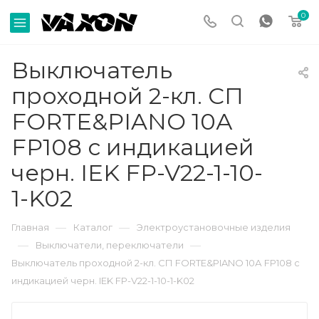
0
Выключатель
проходной 2-кл. СП
FORTE&PIANO 10А
FP108 с индикацией
черн. IEK FP-V22-1-10-
1-K02
—
—
Главная
Каталог
Электроустановочные изделия
—
—
Выключатели, переключатели
Выключатель проходной 2-кл. СП FORTE&PIANO 10А FP108 с
индикацией черн. IEK FP-V22-1-10-1-K02