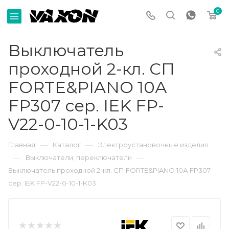
0
Выключатель
проходной 2-кл. СП
FORTE&PIANO 10А
FP307 сер. IEK FP-
V22-0-10-1-K03
—
—
Главная
Каталог
Электроустановочные изделия
—
—
Выключатели, переключатели
Выключатель проходной 2-кл. СП FORTE&PIANO 10А FP307
сер. IEK FP-V22-0-10-1-K03