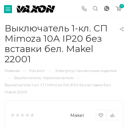
0
Выключатель 1-кл. СП
Mimoza 10А IP20 без
вставки бел. Makel
22001
—
—
Главная
Каталог
Электроустановочные изделия
—
—
Выключатели, переключатели
Выключатель 1-кл. СП Mimoza 10А IP20 без вставки бел.
Makel 22001
Makel