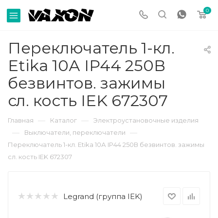
0
Переключатель 1-кл.
Etika 10А IP44 250В
безвинтов. зажимы
сл. кость IEK 672307
—
—
Главная
Каталог
Электроустановочные изделия
—
—
Выключатели, переключатели
Переключатель 1-кл. Etika 10А IP44 250В безвинтов. зажимы
сл. кость IEK 672307
Legrand (группа IEK)