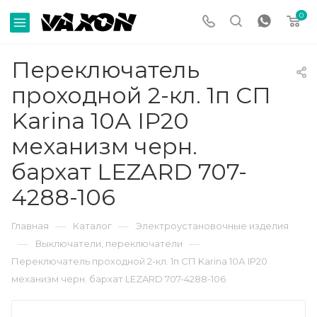
0
Переключатель
проходной 2-кл. 1п СП
Karina 10А IP20
механизм черн.
бархат LEZARD 707-
4288-106
—
—
Главная
Каталог
Электроустановочные изделия
—
—
Выключатели, переключатели
Переключатель проходной 2-кл. 1п СП Karina 10А IP20
механизм черн. бархат LEZARD 707-4288-106