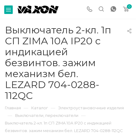
0
Выключатель 2-кл. 1п
СП ZIMA 10А IP20 с
индикацией
безвинтов. зажим
механизм бел.
LEZARD 704-0288-
112QC
—
—
Главная
Каталог
Электроустановочные изделия
—
—
Выключатели, переключатели
Выключатель 2-кл. 1п СП ZIMA 10А IP20 с индикацией
безвинтов. зажим механизм бел. LEZARD 704-0288-112QC