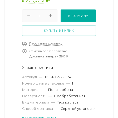
Складской
: 117
В КОРЗИНУ
КУПИТЬ В 1 КЛИК
Рассчитать доставку
Самовывоз бесплатно
Доставка завтра - 390 ₽
Характеристики
Артикул
—
TKE-PX-V2I-C34
Кол-во штук в упаковке
—
1
Материал
—
Поликарбонат
Поверхность
—
Необработанная
Вид материала
—
Термопласт
Способ монтажа
—
Скрытой установки
Все характеристики