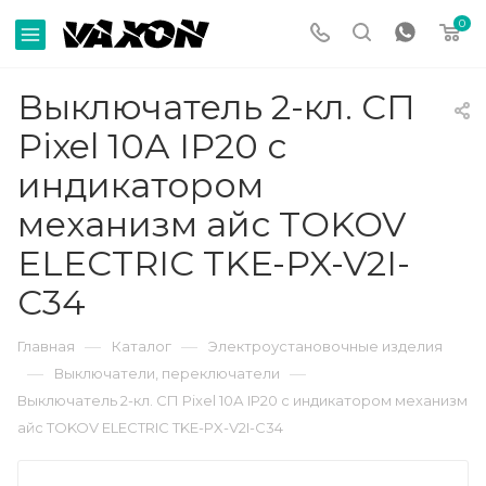
0
Выключатель 2-кл. СП
Pixel 10А IP20 с
индикатором
механизм айс TOKOV
ELECTRIC TKE-PX-V2I-
C34
—
—
Главная
Каталог
Электроустановочные изделия
—
—
Выключатели, переключатели
Выключатель 2-кл. СП Pixel 10А IP20 с индикатором механизм
айс TOKOV ELECTRIC TKE-PX-V2I-C34