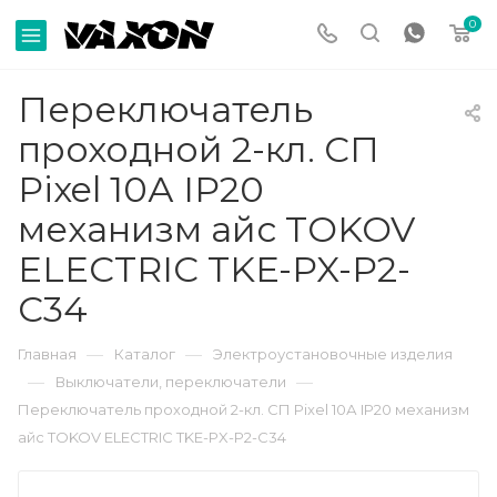
0
Переключатель
проходной 2-кл. СП
Pixel 10А IP20
механизм айс TOKOV
ELECTRIC TKE-PX-P2-
C34
—
—
Главная
Каталог
Электроустановочные изделия
—
—
Выключатели, переключатели
Переключатель проходной 2-кл. СП Pixel 10А IP20 механизм
айс TOKOV ELECTRIC TKE-PX-P2-C34