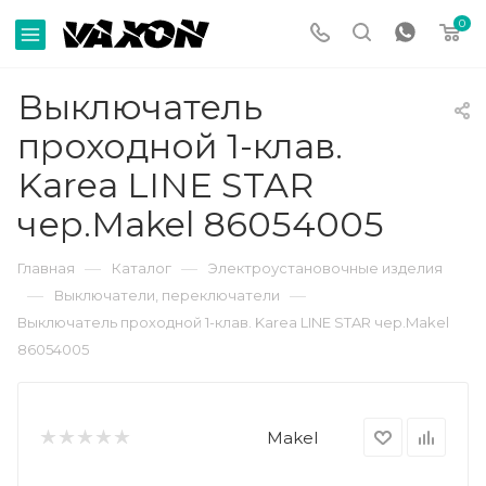
0
Выключатель
проходной 1-клав.
Karea LINE STAR
чер.Makel 86054005
—
—
Главная
Каталог
Электроустановочные изделия
—
—
Выключатели, переключатели
Выключатель проходной 1-клав. Karea LINE STAR чер.Makel
86054005
Makel