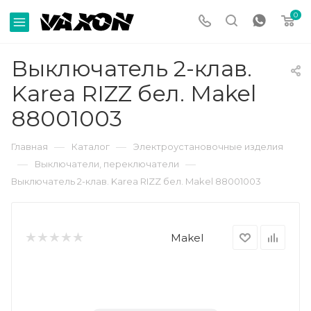
0
Выключатель 2-клав.
Karea RIZZ бел. Makel
88001003
—
—
Главная
Каталог
Электроустановочные изделия
—
—
Выключатели, переключатели
Выключатель 2-клав. Karea RIZZ бел. Makel 88001003
Makel