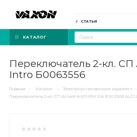
СТАТЬИ
КАТАЛОГ
Переключатель 2-кл. СП A
Intro Б0063556
—
—
Главная
Каталог
Электроустановочные изделия
Переключатель 2-кл. СП Accent 6-107-01М 10А IP20 250В AL/CU