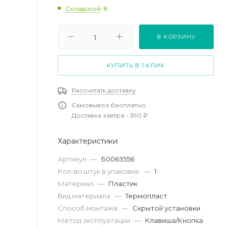
Складской
: 8
В КОРЗИНУ
КУПИТЬ В 1 КЛИК
Рассчитать доставку
Самовывоз бесплатно
Доставка завтра - 390 ₽
Характеристики
Артикул
—
Б0063556
Кол-во штук в упаковке
—
1
Материал
—
Пластик
Вид материала
—
Термопласт
Способ монтажа
—
Скрытой установки
Метод эксплуатации
—
Клавиша/Кнопка