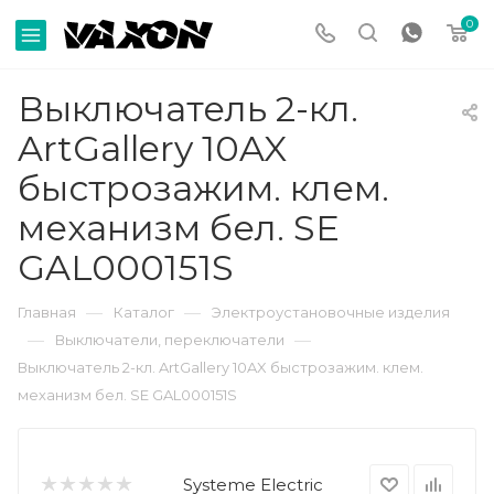
0
Выключатель 2-кл.
ArtGallery 10AX
быстрозажим. клем.
механизм бел. SE
GAL000151S
—
—
Главная
Каталог
Электроустановочные изделия
—
—
Выключатели, переключатели
Выключатель 2-кл. ArtGallery 10AX быстрозажим. клем.
механизм бел. SE GAL000151S
Systeme Electric