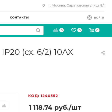
г. Москва, Саратовская улица 8/1
КОНТАКТЫ
ВОЙТИ
0
0
0
P20 (сх. 6/2) 10AX
КОД: 1240552
1 118.74
руб.
/шт