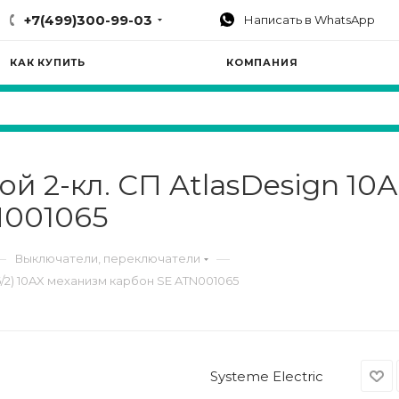
+7(499)300-99-03
Написать в WhatsApp
КАК КУПИТЬ
КОМПАНИЯ
2-кл. СП AtlasDesign 10А I
N001065
—
—
Выключатели, переключатели
6/2) 10AX механизм карбон SE ATN001065
Systeme Electric