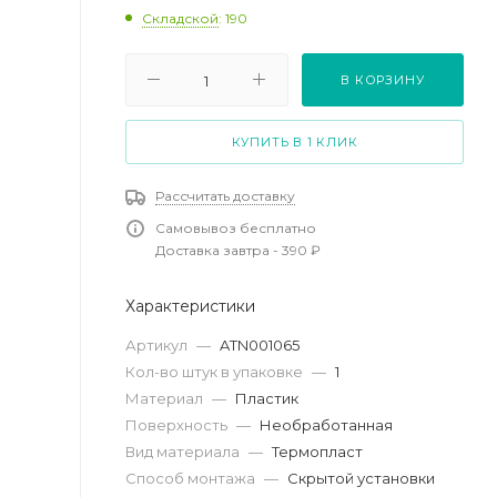
Складской
: 190
В КОРЗИНУ
КУПИТЬ В 1 КЛИК
Рассчитать доставку
Самовывоз бесплатно
Доставка завтра - 390 ₽
Характеристики
Артикул
—
ATN001065
Кол-во штук в упаковке
—
1
Материал
—
Пластик
Поверхность
—
Необработанная
Вид материала
—
Термопласт
Способ монтажа
—
Скрытой установки