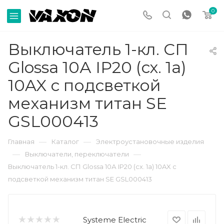
0
Выключатель 1-кл. СП
Glossa 10А IP20 (сх. 1а)
10AX с подсветкой
механизм титан SE
GSL000413
—
—
Главная
Каталог
Электроустановочные изделия
—
—
Выключатели, переключатели
Выключатель 1-кл. СП Glossa 10А IP20 (сх. 1а) 10AX с
подсветкой механизм титан SE GSL000413
Systeme Electric