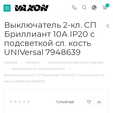
0
Выключатель 2-кл. СП
Бриллиант 10А IP20 с
подсветкой сл. кость
UNIVersal 7948639
—
—
Главная
Каталог
Электроустановочные изделия
—
—
Выключатели, переключатели
Выключатель 2-кл. СП Бриллиант 10А IP20 с подсветкой сл.
кость UNIVersal 7948639
Universal