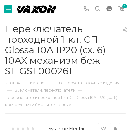
0
Переключатель
проходной 1-кл. СП
Glossa 10А IP20 (сх. 6)
10AX механизм беж.
SE GSL000261
—
—
Главная
Каталог
Электроустановочные изделия
—
—
Выключатели, переключатели
Переключатель проходной 1-кл. СП Glossa 10А IP20 (сх. 6)
10AX механизм беж. SE GSL000261
Systeme Electric