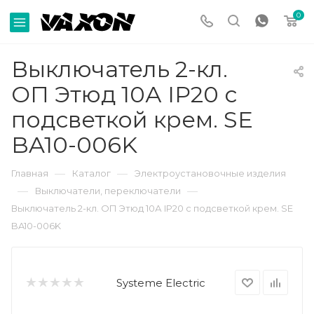
0
Выключатель 2-кл.
ОП Этюд 10А IP20 с
подсветкой крем. SE
BA10-006K
—
—
Главная
Каталог
Электроустановочные изделия
—
—
Выключатели, переключатели
Выключатель 2-кл. ОП Этюд 10А IP20 с подсветкой крем. SE
BA10-006K
Systeme Electric