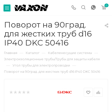
0
Поворот на 90град.
для жестких труб d16
IP40 DKC 50416
—
—
—
Главная
Каталог
Кабеленесущие системы
Электроизоляционные трубы/Трубы для защиты кабеля
—
—
Угол трубы для электропроводки
Поворот на 90град. для жестких труб d16 IP40 DKC 50416