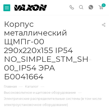
0
Корпус
металлический
ЩМПг-00
290х220х155 IP54
NO_SIMPLE_STM_SHMPg
00_IP54 ЭРА
Б0041664
—
—
Главная
Каталог
—
Высоковольтное и щитовое оборудование
Электрические распределительные системы (в том числе
электроустановочное оборудование)