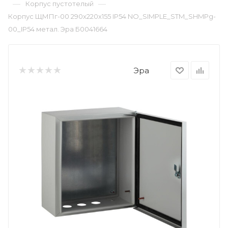
—
—
Корпус пустотелый
Корпус ЩМПг-00 290х220х155 IP54 NO_SIMPLE_STM_SHMPg-
00_IP54 метал. Эра Б0041664
Эра