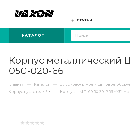
СТАТЬИ
КАТАЛОГ
Корпус металлический ЩМ
050-020-66
—
—
Главная
Каталог
Высоковольтное и щитовое обору
—
Корпус пустотелый
Корпус ЩМП-60.50.20 IP66 УХЛ1 мета