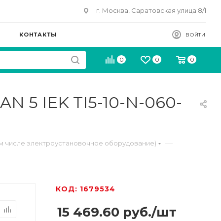
г. Москва, Саратовская улица 8/1
КОНТАКТЫ
ВОЙТИ
0
0
0
N 5 IEK TI5-10-N-060-
—
м числе электроустановочное оборудование)
КОД: 1679534
15 469.60
руб.
/шт