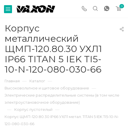
0
Корпус
металлический
ЩМП-120.80.30 УХЛ1
IP66 TITAN 5 IEK TI5-
10-N-120-080-030-66
—
—
Главная
Каталог
—
Высоковольтное и щитовое оборудование
Электрические распределительные системы (в том числе
электроустановочное оборудование)
—
—
Корпус пустотелый
Корпус ЩМП-120.80.30 IP66 УХЛ1 метал. TITAN 5 IEK TI5-10-N-
120-080-030-66