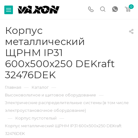
0
Корпус
металлический
ЩРНМ IP31
600х500х250 DEKraft
32476DEK
—
—
Главная
Каталог
—
Высоковольтное и щитовое оборудование
Электрические распределительные системы (в том числе
электроустановочное оборудование)
—
—
Корпус пустотелый
Корпус металлический ЩРНМ IP31 600х500х250 DEKraft
32476DEK