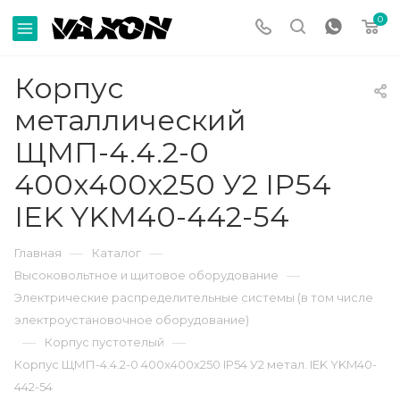
0
Корпус
металлический
ЩМП-4.4.2-0
400х400х250 У2 IP54
IEK YKM40-442-54
—
—
Главная
Каталог
—
Высоковольтное и щитовое оборудование
Электрические распределительные системы (в том числе
электроустановочное оборудование)
—
—
Корпус пустотелый
Корпус ЩМП-4.4.2-0 400х400х250 IP54 У2 метал. IEK YKM40-
442-54