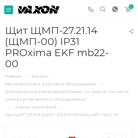
0
Щит ЩМП-27.21.14
(ЩМП-00) IP31
PROxima EKF mb22-
00
—
—
Главная
Каталог
—
Высоковольтное и щитовое оборудование
Электрические распределительные системы (в том числе
электроустановочное оборудование)
—
—
Корпус пустотелый
Щит ЩМП-27.21.14 (ЩМП-00) IP31 PROxima EKF mb22-00