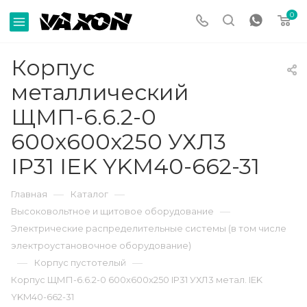
0
Корпус
металлический
ЩМП-6.6.2-0
600х600х250 УХЛ3
IP31 IEK YKM40-662-31
—
—
Главная
Каталог
—
Высоковольтное и щитовое оборудование
Электрические распределительные системы (в том числе
электроустановочное оборудование)
—
—
Корпус пустотелый
Корпус ЩМП-6.6.2-0 600х600х250 IP31 УХЛ3 метал. IEK
YKM40-662-31