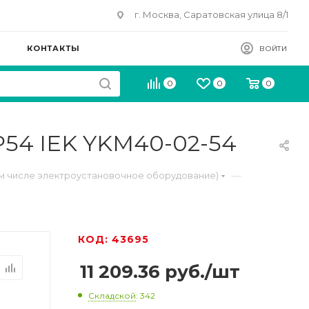
г. Москва, Саратовская улица 8/1
КОНТАКТЫ
ВОЙТИ
0
0
0
P54 IEK YKM40-02-54
—
м числе электроустановочное оборудование)
КОД: 43695
11 209.36
руб.
/шт
Складской
: 342