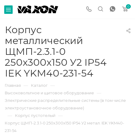
0
Корпус
металлический
ЩМП-2.3.1-0
250х300х150 У2 IP54
IEK YKM40-231-54
—
—
Главная
Каталог
—
Высоковольтное и щитовое оборудование
Электрические распределительные системы (в том числе
электроустановочное оборудование)
—
—
Корпус пустотелый
Корпус ЩМП-2.3.1-0 250х300х150 IP54 У2 метал. IEK YKM40-
231-54