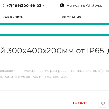
+7(499)300-99-03
Написать в WhatsApp
КАК КУПИТЬ
КОМПАНИЯ
й 300х400х200мм от IP65-
—
дование
Электрические распределительные системы (в то
200мм от IP65-до IP66 IK10 DKC R5ST0342