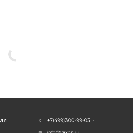
+7(499)300-99-03
ЕЛИ
info@vaxon.ru