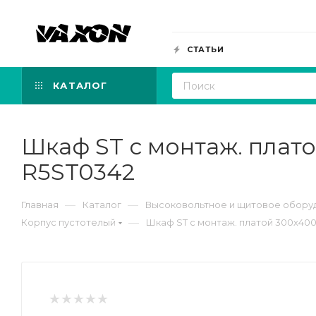
СТАТЬИ
КАТАЛОГ
Шкаф ST с монтаж. плато
R5ST0342
—
—
Главная
Каталог
Высоковольтное и щитовое обору
—
Корпус пустотелый
Шкаф ST с монтаж. платой 300х400х