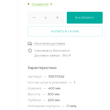
Складской
: 19
В КОРЗИНУ
КУПИТЬ В 1 КЛИК
Рассчитать доставку
Самовывоз бесплатно
Доставка завтра - 390 ₽
Характеристики
Артикул
—
R5ST0342
Кол-во штук в упаковке
—
1
Ширина
—
400 мм
Высота
—
300 мм
Глубина
—
200 мм
Материал корпуса
—
Сталь