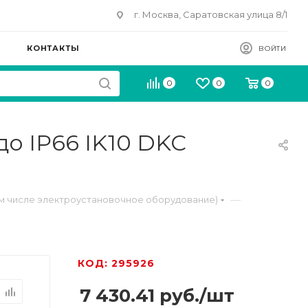
г. Москва, Саратовская улица 8/1
КОНТАКТЫ
ВОЙТИ
0
0
0
до IP66 IK10 DKC
—
м числе электроустановочное оборудование)
КОД: 295926
7 430.41
руб.
/шт