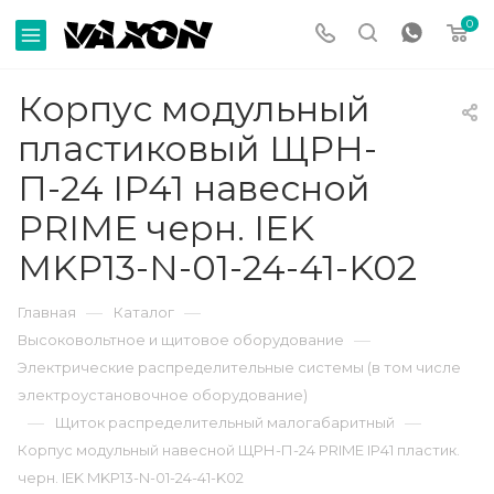
0
Корпус модульный
пластиковый ЩРН-
П-24 IP41 навесной
PRIME черн. IEK
MKP13-N-01-24-41-K02
—
—
Главная
Каталог
—
Высоковольтное и щитовое оборудование
Электрические распределительные системы (в том числе
электроустановочное оборудование)
—
—
Щиток распределительный малогабаритный
Корпус модульный навесной ЩРН-П-24 PRIME IP41 пластик.
черн. IEK MKP13-N-01-24-41-K02