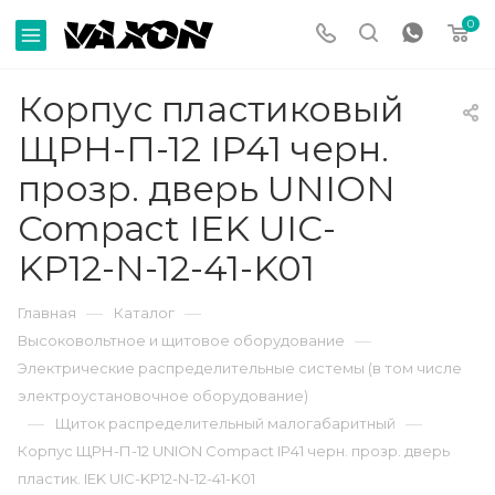
0
Корпус пластиковый
ЩРН-П-12 IP41 черн.
прозр. дверь UNION
Compact IEK UIC-
KP12-N-12-41-K01
—
—
Главная
Каталог
—
Высоковольтное и щитовое оборудование
Электрические распределительные системы (в том числе
электроустановочное оборудование)
—
—
Щиток распределительный малогабаритный
Корпус ЩРН-П-12 UNION Compact IP41 черн. прозр. дверь
пластик. IEK UIC-KP12-N-12-41-K01