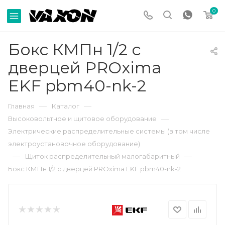
0
Бокс КМПн 1/2 с
дверцей PROxima
EKF pbm40-nk-2
—
—
Главная
Каталог
—
Высоковольтное и щитовое оборудование
Электрические распределительные системы (в том числе
электроустановочное оборудование)
—
—
Щиток распределительный малогабаритный
Бокс КМПн 1/2 с дверцей PROxima EKF pbm40-nk-2