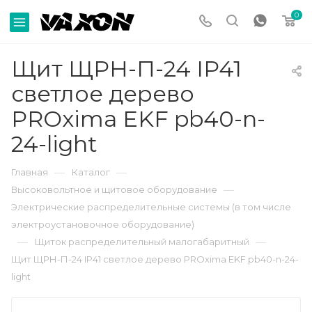
0
Щит ЩРН-П-24 IP41
светлое дерево
PROxima EKF pb40-n-
24-light
—
—
Главная
Каталог
—
Высоковольтное и щитовое оборудование
Электрические распределительные системы (в том числе
электроустановочное оборудование)
—
—
Щиток распределительный малогабаритный
Щит ЩРН-П-24 IP41 светлое дерево PROxima EKF pb40-n-24-
light