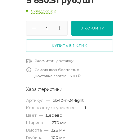
5 850.51
руб.
/шт
Складской
: 8
В КОРЗИНУ
КУПИТЬ В 1 КЛИК
Рассчитать доставку
Самовывоз бесплатно
Доставка завтра - 390 ₽
Характеристики
Артикул
—
pb40-n-24-light
Кол-во штук в упаковке
—
1
Цвет
—
Дерево
Ширина
—
270 мм
Высота
—
328 мм
Глубина
—
100 мм